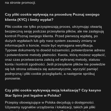
na stronie promocji.
Czy pliki cookie wpływają na procedurę Poznaj swojego
klienta (KYC) i limity wypłat?
Pliki cookie nie tylko przyspieszają proces, utrzymując otwartą
bezpieczną sesję podczas przesyłania plików, ale nie zastępują
kontroli Poznaj swojego klienta. Przed pierwszą wypłatą, po
dużych wypłatach lub gdy nasz system zauważy zmiany w
informacjach o koncie, może być wymagana weryfikacja.
Typowe dokumenty to dowód tożsamości, potwierdzenie adresu
i potwierdzenie metody płatności. Kwota, którą możesz wypłacić,
oraz czas przetwarzania zależą od wybranej metody, statusu
konta i kontroli zgodności. Jeśli przesyłanie plików nie powiedzie
się lub strona odświeża się automatycznie, wyczyść pamięć
podręczną i pliki cookie przeglądarki, a następnie spróbuj
ponownie.
Czy pliki cookie wykrywają moją lokalizację? Czy kasyno
Star Spins jest legalne w Polska?
Przepisy obowiązujące w Polska decydują o dostępności.
Używamy sygnałów urządzenia i lokalizacji, takich jak pliki