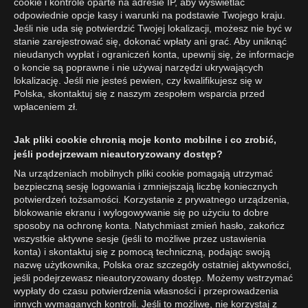
cookie i kontrole oparte na adresie IP, aby wyświetlać
odpowiednie opcje kasy i warunki na podstawie Twojego kraju.
Jeśli nie uda się potwierdzić Twojej lokalizacji, możesz nie być w
stanie zarejestrować się, dokonać wpłaty ani grać. Aby uniknąć
nieudanych wypłat i ograniczeń konta, upewnij się, że informacje
o koncie są poprawne i nie używaj narzędzi ukrywających
lokalizację. Jeśli nie jesteś pewien, czy kwalifikujesz się w
Polska, skontaktuj się z naszym zespołem wsparcia przed
wpłaceniem zł.
Jak pliki cookie chronią moje konto mobilne i co zrobić,
jeśli podejrzewam nieautoryzowany dostęp?
Na urządzeniach mobilnych pliki cookie pomagają utrzymać
bezpieczną sesję logowania i zmniejszają liczbę koniecznych
potwierdzeń tożsamości. Korzystanie z prywatnego urządzenia,
blokowanie ekranu i wylogowywanie się po użyciu to dobre
sposoby na ochronę konta. Natychmiast zmień hasło, zakończ
wszystkie aktywne sesje (jeśli to możliwe przez ustawienia
konta) i skontaktuj się z pomocą techniczną, podając swoją
nazwę użytkownika, Polska oraz szczegóły ostatniej aktywności,
jeśli podejrzewasz nieautoryzowany dostęp. Możemy wstrzymać
wypłaty do czasu potwierdzenia własności i przeprowadzenia
innych wymaganych kontroli. Jeśli to możliwe, nie korzystaj z