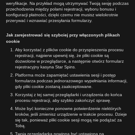
weryfikacje. Na przykład mogą utrzymywać Twoją sesję podczas
przechodzenia między polami rejestracji, wyboru bonusu i
konfiguracji płatności, dzięki czemu nie musisz wielokrotnie
przerywać i wznawiać przesyłania formularzy.
Jak zarejestrować się szybciej przy włączonych plikach
cookie
Aby korzystać z plików cookie do przyspieszenia procesu
rejestracji, najpierw upewnij się, że pliki cookie są
dozwolone w przeglądarce, a następnie otwórz formularz
rejestracyjny kasyna Star Spins.
Platforma może zapamiętać ustawienia sesji i postęp
formularza podczas jednorazowego wypełniania informacji,
gdy pliki cookie zostaną zaakceptowane.
Korzystaj z tej samej przeglądarki i urządzenia do końca
procesu rejestracji, aby szybko zakończyć sprawę.
Może być konieczne ponowne potwierdzenie niektórych
kroków, jeśli zmienisz urządzenie w trakcie procesu. Dzieje
się tak, ponieważ pliki cookie sesji mogą nie podążać za
Tobą.
Twoja przeglądarka powinna być ustawiona na