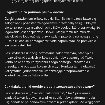
gdy z tej samej przeglądarki korzysta wiele osób.
Logowanie za pomocą plików cookie
Dzięki ustawieniom plików cookie Star Spins możesz łatwo się
zalogować i pozostać zalogowanym przez całą sesję. Odbywa
się to za pomocą niezbędnych plików cookie, które sprawiają, że
logowanie jest bezpieczne i łatwe. Dzięki temu nie musisz
wielokrotnie logować się przy każdym przejściu na nową stronę
— te pliki cookie pomagają witrynie zapamiętać, że pomyślnie
się uwierzytelniłeś.
Jeśli wybierzesz opcję pozostania zalogowanym, Star Spins
może używać trwałych plików cookie, aby zapamiętać Twoje
konto nawet przy korzystaniu z tego samego urządzenia i
przeglądarki podczas kolejnych wizyt. Funkcja ta ma ułatwiać
korzystanie, jednocześnie umożliwiając przeprowadzanie
kontroli bezpieczeństwa w tle.
Jak działają pliki cookie z opcją „pozostań zalogowany”
Jeśli wybierzesz „Pozostań zalogowany”, Star Spins może
zapisać token logowania w pliku cookie, aby platforma mogła
Cię odnaleźć po ponownym otwarciu przeglądarki. Ze względów