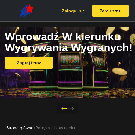
Zaloguj się
Zarejestruj
Wprowadź W kierunku
Wygrywania Wygranych!
Zagraj teraz
Strona główna
Polityka plików cookie