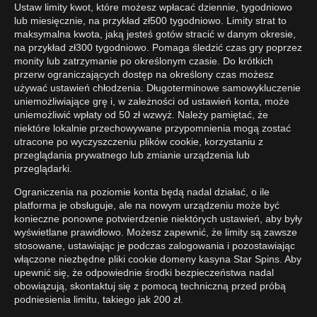
Ustaw limity kwot, które możesz wpłacać dziennie, tygodniowo
lub miesięcznie, na przykład zł500 tygodniowo. Limity strat to
maksymalna kwota, jaką jesteś gotów stracić w danym okresie,
na przykład zł300 tygodniowo. Pomaga śledzić czas gry poprzez
monity lub zatrzymanie po określonym czasie. Do krótkich
przerw ograniczających dostęp na określony czas możesz
używać ustawień chłodzenia. Długoterminowe samowykluczenie
uniemożliwiające grę i, w zależności od ustawień konta, może
uniemożliwić wpłaty od 50 zł wzwyż. Należy pamiętać, że
niektóre lokalnie przechowywane przypomnienia mogą zostać
utracone po wyczyszczeniu plików cookie, korzystaniu z
przeglądania prywatnego lub zmianie urządzenia lub
przeglądarki.
Ograniczenia na poziomie konta będą nadal działać, o ile
platforma je obsługuje, ale na nowym urządzeniu może być
konieczne ponowne potwierdzenie niektórych ustawień, aby były
wyświetlane prawidłowo. Możesz zapewnić, że limity są zawsze
stosowane, ustawiając je podczas zalogowania i pozostawiając
włączone niezbędne pliki cookie domeny kasyna Star Spins. Aby
upewnić się, że odpowiednie środki bezpieczeństwa nadal
obowiązują, skontaktuj się z pomocą techniczną przed próbą
podniesienia limitu, takiego jak 200 zł.