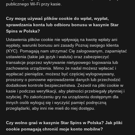
publicznego Wi-Fi przy kasie.
Czy mogę używać plików cookie do wpłat, wypłat,
sprawdzania konta lub odbioru bonusu w kasynie Star
Spins w Polska?
Ustawienia plików cookie nie wpływają na kwotę wpłaty ani
wypłaty, warunki bonusu ani zasady Poznaj swojego klienta
(KYC). Pomagają nam utrzymać Cię zalogowanym, zapamiętać
ustawienia (takie jak język i waluta) oraz zabezpieczyć
transakcje poprzez wykrywanie nietypowego logowania lub
zachowania urządzenia. Mimo że nadal możesz wpłacać i
wypłacać pieniądze, możesz być częściej wylogowywany,
proszony o ponowne wprowadzenie danych lub przechodzić
dodatkowe kontrole bezpieczeństwa. Zezwól na pliki cookie w
kasie i podczas weryfikacji, aby płatności przebiegały płynniej i
szybciej. Po zakończeniu gry na urządzeniu dostępnym dla
innych osób wyloguj się i wyczyść pamięć podręczną
przeglądarki, aby inni nie mieli do niej dostępu.
Czy wolno grać w kasynie Star Spins w Polska? Jak pliki
cookie pomagają chronić moje konto mobilne?