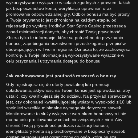
wykorzystywane wyłącznie w celach zgodnych z prawem, takich
jak bezpieczeństwo konta, weryfikacja uprawnień oraz
promowanie odpowiedzialnej gry. Odbiór bonusu ma być prosty,
a Twoja prywatność jest chroniona na każdym etapie, od
rejestracji po wypłatę środków. Star Spins Casino przestrzega
zasad minimalizacji danych, aby chronić Twoją prywatność.
Zbiera tylko te informacje, które są potrzebne do przyznania
bonusu, zapobiegania oszustwom i przestrzegania przepisów
obowiązujących w Twoim regionie. Oznacza to, że zachowujesz
kontrolę, a Twoje informacje są wykorzystywane wyłącznie w
celu przyznania i utrzymania dostępu do bonusu.
Jak zachowywana jest poufność roszczeń o bonusy
Gdy rejestrujesz się do oferty powitalnej lub promocji
doładowania, aktywność na Twoim koncie jest sprawdzana, aby
ustalić, czy kwalifikujesz się do udziału. Na przykład sprawdzane
jest, czy dokonałeś kwalifikującej się wpłaty w wysokości zł10 lub
spełniłeś wszelkie minimalne wymagania dotyczące stawek.
Monitorowanie to służy wyłącznie warunkom bonusowym i nie
ma na celu profilowania w celach niezwiązanych z nimi. Aby
chronić Twoją prywatność podczas realizacji bonusu,
identyfikatory konta są przechowywane w bezpieczny sposób,
dostęp personelu jest ograniczony do osób, które muszą