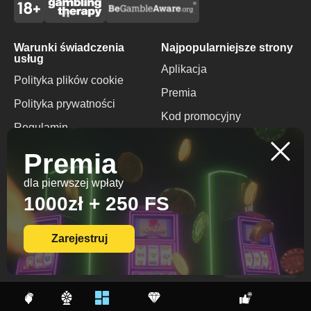
Warunki świadczenia
Najpopularniejsze strony
usług
Aplikacja
Polityka plików cookie
Premia
Polityka prywatności
Kod promocyjny
Regulamin
Brak Bonusu
Odpowiedzialna gra
Premia
Depozytowego
dla pierwszej wpłaty
Kontakty
1000zł + 250 FS
+357 21 915595
info@starspinslot.com
Zarejestruj
© 2026 All Rights
Reserved.