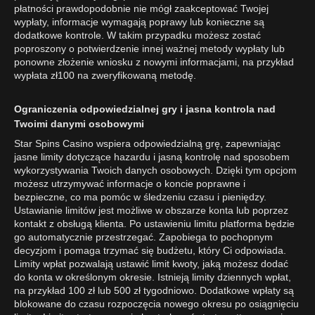
płatności prawdopodobnie nie mógł zaakceptować Twojej
wypłaty, informacje wymagają poprawy lub konieczne są
dodatkowe kontrole. W takim przypadku możesz zostać
poproszony o potwierdzenie innej ważnej metody wypłaty lub
ponowne złożenie wniosku z nowymi informacjami, na przykład
wypłata zł100 na zweryfikowaną metodę.
Ograniczenia odpowiedzialnej gry i jasna kontrola nad
Twoimi danymi osobowymi
Star Spins Casino wspiera odpowiedzialną grę, zapewniając
jasne limity dotyczące hazardu i jasną kontrolę nad sposobem
wykorzystywania Twoich danych osobowych. Dzięki tym opcjom
możesz utrzymywać informacje o koncie poprawne i
bezpieczne, co ma pomóc w śledzeniu czasu i pieniędzy.
Ustawianie limitów jest możliwe w obszarze konta lub poprzez
kontakt z obsługą klienta. Po ustawieniu limitu platforma będzie
go automatycznie przestrzegać. Zapobiega to pochopnym
decyzjom i pomaga trzymać się budżetu, który Ci odpowiada.
Limity wpłat pozwalają ustawić limit kwoty, jaką możesz dodać
do konta w określonym okresie. Istnieją limity dziennych wpłat,
na przykład 100 zł lub 500 zł tygodniowo. Dodatkowe wpłaty są
blokowane do czasu rozpoczęcia nowego okresu po osiągnięciu