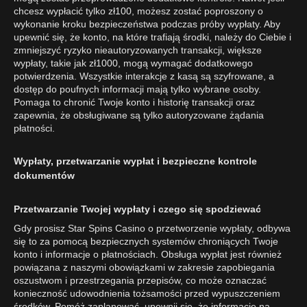
chcesz wypłacić tylko zł100, możesz zostać poproszony o
wykonanie kroku bezpieczeństwa podczas próby wypłaty. Aby
upewnić się, że konto, na które trafiają środki, należy do Ciebie i
zmniejszyć ryzyko nieautoryzowanych transakcji, większe
wypłaty, takie jak zł1000, mogą wymagać dodatkowego
potwierdzenia. Wszystkie interakcje z kasą są szyfrowane, a
dostęp do poufnych informacji mają tylko wybrane osoby.
Pomaga to chronić Twoje konto i historię transakcji oraz
zapewnia, że obsługiwane są tylko autoryzowane żądania
płatności.
Wypłaty, przetwarzanie wypłat i bezpieczne kontrole
dokumentów
Przetwarzanie Twojej wypłaty i czego się spodziewać
Gdy prosisz Star Spins Casino o przetworzenie wypłaty, odbywa
się to za pomocą bezpiecznych systemów chroniących Twoje
konto i informacje o płatnościach. Obsługa wypłat jest również
powiązana z naszymi obowiązkami w zakresie zapobiegania
oszustwom i przestrzegania przepisów, co może oznaczać
konieczność udowodnienia tożsamości przed wypuszczeniem
środków. Pomóż zaplanować, upewnij się, że informacje na