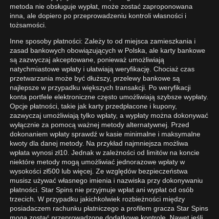
metoda nie obsługuje wypłat, może zostać zaproponowana
inna, ale dopiero po przeprowadzeniu kontroli własności i
tożsamości.
Inne sposoby płatności: Zależy to od miejsca zamieszkania i
zasad bankowych obowiązujących w Polska, ale karty bankowe
są zazwyczaj akceptowane, ponieważ umożliwiają
natychmiastowe wpłaty i ułatwiają weryfikację. Chociaż czas
przetwarzania może być dłuższy, przelewy bankowe są
najlepsze w przypadku większych transakcji. Po weryfikacji
konta portfele elektroniczne często umożliwiają szybsze wypłaty.
Opcje płatności, takie jak karty przedpłacone i kupony,
zazwyczaj umożliwiają tylko wpłaty, a wypłaty można dokonywać
wyłącznie za pomocą ważnej metody alternatywnej. Przed
dokonaniem wpłaty sprawdź w kasie minimalne i maksymalne
kwoty dla danej metody. Na przykład najmniejsza możliwa
wpłata wynosi zł10. Jednak w zależności od limitów na koncie
niektóre metody mogą umożliwiać jednorazowe wpłaty w
wysokości zł500 lub więcej. Ze względów bezpieczeństwa
musisz używać własnego imienia i nazwiska przy dokonywaniu
płatności. Star Spins nie przyjmuje wpłat ani wypłat od osób
trzecich. W przypadku jakichkolwiek rozbieżności między
posiadaczem rachunku płatniczego a profilem gracza Star Spins
mogą zostać przeprowadzone dodatkowe kontrole. Nawet jeśli