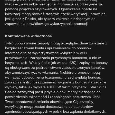
wiedzieć, a wszelkie niezbędne informacje są przesyłane za
pomocą połączeń szyfrowanych. Ograniczenia oparte na
lokalizacji mogą również stanowić część weryfikacji uprawnień,
jeśli grasz z Polska, ale tylko w zakresie niezbędnym do
zapewnienia prawidłowego wykorzystania promocji.
Kontrolowana widoczność
Tylko upoważnione zespoły mogą przeglądać dane związane z
bezpieczeństwem konta i uprawnieniami do bonusów.
Informacje te są wykorzystywane wyłącznie w celu
przyznawania i zarządzania przyznanym bonusem, a nie w
innych celach. Wpłaty (takie jak wpłata zł20) i zapisy na bonusy
są obsługiwane za pośrednictwem zabezpieczonych kanałów,
aby zmniejszyć ryzyko włamania. Niektóre promocje mogą
wymagać udowodnienia tożsamości przed wypłatą bonusu,
zwłaszcza jeśli chcesz zamienić wygrane z bonusu na żądanie
wypłaty, takie jak wypłata zł100. W takim przypadku Star Spins
Casino zazwyczaj prosi jedynie o dokumenty niezbędne do
potwierdzenia tożsamości i zapobiegania oszustwom. Jeśli
Twoja narodowość zmienia obowiązujące Cię przepisy,
weryfikacje mogą zostać dostosowane do standardów
zgodności obowiązujących w polski bez żądania dodatkowych,