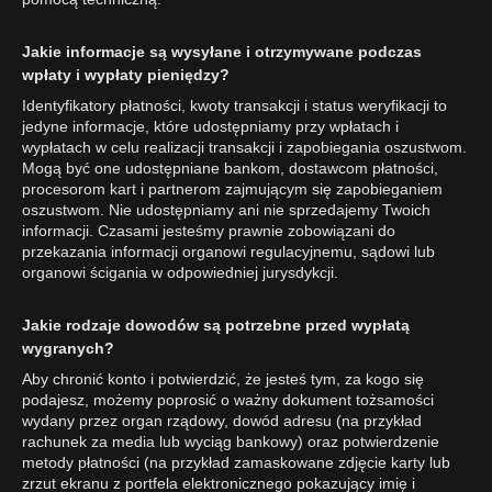
Jakie informacje są wysyłane i otrzymywane podczas
wpłaty i wypłaty pieniędzy?
Identyfikatory płatności, kwoty transakcji i status weryfikacji to
jedyne informacje, które udostępniamy przy wpłatach i
wypłatach w celu realizacji transakcji i zapobiegania oszustwom.
Mogą być one udostępniane bankom, dostawcom płatności,
procesorom kart i partnerom zajmującym się zapobieganiem
oszustwom. Nie udostępniamy ani nie sprzedajemy Twoich
informacji. Czasami jesteśmy prawnie zobowiązani do
przekazania informacji organowi regulacyjnemu, sądowi lub
organowi ścigania w odpowiedniej jurysdykcji.
Jakie rodzaje dowodów są potrzebne przed wypłatą
wygranych?
Aby chronić konto i potwierdzić, że jesteś tym, za kogo się
podajesz, możemy poprosić o ważny dokument tożsamości
wydany przez organ rządowy, dowód adresu (na przykład
rachunek za media lub wyciąg bankowy) oraz potwierdzenie
metody płatności (na przykład zamaskowane zdjęcie karty lub
zrzut ekranu z portfela elektronicznego pokazujący imię i