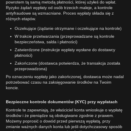
powrotem tą samą metodą płatności, której użyłeś do wpłat.
Ryzyko żądań wypłaty od osób trzecich maleje, a kontrole
antyfraudowe są wzmacniane. Proces wypłaty składa się z
różnych etapów.
Oczekujące (żądanie otrzymane i oczekujące na kontrole)
W trakcie przetwarzania (przeprowadzane są kontrole
bezpieczeństwa, salda i płatności)
Zatwierdzone (instrukcje wypłaty wysłane do dostawcy
płatności)
Zakończone (dostawca potwierdza, że transakcja została
przeprowadzona)
Po oznaczeniu wypłaty jako zakończonej, dostawca może nadal
potrzebować czasu na zaksięgowanie środków na Twoim
koncie.
Bezpieczne kontrole dokumentów (KYC) przy wypłatach
Kontrole te zapewniają, że właściciel konta wnioskuje o wypłatę
środków i że pieniądze są obsługiwane zgodnie z prawem.
Możemy poprosić o dowód przed pierwszą wypłatą, przy
zmianie ważnych danych konta lub jeśli dotychczasowy sposób