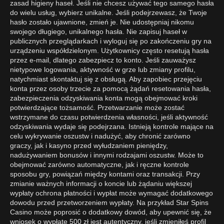
zasad higieny haseł. Jeśli nie chcesz używać tego samego hasła
do wielu usług, wybierz unikalne. Jeśli podejrzewasz, że Twoje
hasło zostało ujawnione, zmień je. Nie udostępniaj nikomu
swojego długiego, unikalnego hasła. Nie zapisuj haseł w
publicznych przeglądarkach i wyloguj się po zakończeniu gry na
urządzeniu współdzielonym. Użytkownicy często resetują hasła
przez e-mail, dlatego zabezpiecz to konto. Jeśli zauważysz
nietypowe logowania, aktywność w grze lub zmiany profilu,
natychmiast skontaktuj się z obsługą. Aby zapobiec przejęciu
konta przez osoby trzecie za pomocą żądań resetowania hasła,
zabezpieczenia odzyskiwania konta mogą obejmować kroki
potwierdzające tożsamość. Przetwarzanie może zostać
wstrzymane do czasu potwierdzenia własności, jeśli aktywność
odzyskiwania wydaje się podejrzana. Istnieją kontrole mające na
celu wykrywanie oszustw i nadużyć, aby chronić zarówno
graczy, jak i kasyno przed wyłudzaniem pieniędzy,
nadużywaniem bonusów i innymi rodzajami oszustw. Może to
obejmować zarówno automatyczne, jak i ręczne kontrole
sposobu gry, powiązań między kontami oraz transakcji. Przy
zmianie ważnych informacji o koncie lub żądaniu większej
wypłaty ochrona płatności i wypłat może wymagać dodatkowego
dowodu przed przetworzeniem wypłaty. Na przykład Star Spins
Casino może poprosić o dodatkowy dowód, aby upewnić się, że
wniosek o wypłatę 500 zł jest autentyczny, jeśli zmieniłeś profil