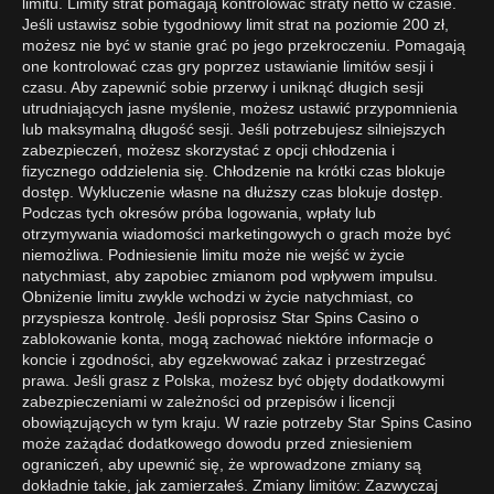
limitu. Limity strat pomagają kontrolować straty netto w czasie.
Jeśli ustawisz sobie tygodniowy limit strat na poziomie 200 zł,
możesz nie być w stanie grać po jego przekroczeniu. Pomagają
one kontrolować czas gry poprzez ustawianie limitów sesji i
czasu. Aby zapewnić sobie przerwy i uniknąć długich sesji
utrudniających jasne myślenie, możesz ustawić przypomnienia
lub maksymalną długość sesji. Jeśli potrzebujesz silniejszych
zabezpieczeń, możesz skorzystać z opcji chłodzenia i
fizycznego oddzielenia się. Chłodzenie na krótki czas blokuje
dostęp. Wykluczenie własne na dłuższy czas blokuje dostęp.
Podczas tych okresów próba logowania, wpłaty lub
otrzymywania wiadomości marketingowych o grach może być
niemożliwa. Podniesienie limitu może nie wejść w życie
natychmiast, aby zapobiec zmianom pod wpływem impulsu.
Obniżenie limitu zwykle wchodzi w życie natychmiast, co
przyspiesza kontrolę. Jeśli poprosisz Star Spins Casino o
zablokowanie konta, mogą zachować niektóre informacje o
koncie i zgodności, aby egzekwować zakaz i przestrzegać
prawa. Jeśli grasz z Polska, możesz być objęty dodatkowymi
zabezpieczeniami w zależności od przepisów i licencji
obowiązujących w tym kraju. W razie potrzeby Star Spins Casino
może zażądać dodatkowego dowodu przed zniesieniem
ograniczeń, aby upewnić się, że wprowadzone zmiany są
dokładnie takie, jak zamierzałeś. Zmiany limitów: Zazwyczaj