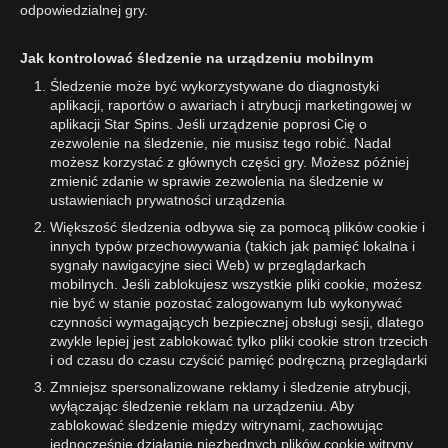
odpowiedzialnej gry.
Jak kontrolować śledzenie na urządzeniu mobilnym
Śledzenie może być wykorzystywane do diagnostyki
aplikacji, raportów o awariach i atrybucji marketingowej w
aplikacji Star Spins. Jeśli urządzenie poprosi Cię o
zezwolenie na śledzenie, nie musisz tego robić. Nadal
możesz korzystać z głównych części gry. Możesz później
zmienić zdanie w sprawie zezwolenia na śledzenie w
ustawieniach prywatności urządzenia
Większość śledzenia odbywa się za pomocą plików cookie i
innych typów przechowywania (takich jak pamięć lokalna i
sygnały nawigacyjne sieci Web) w przeglądarkach
mobilnych. Jeśli zablokujesz wszystkie pliki cookie, możesz
nie być w stanie pozostać zalogowanym lub wykonywać
czynności wymagających bezpiecznej obsługi sesji, dlatego
zwykle lepiej jest zablokować tylko pliki cookie stron trzecich
i od czasu do czasu czyścić pamięć podręczną przeglądarki
Zmniejsz spersonalizowane reklamy i śledzenie atrybucji,
wyłączając śledzenie reklam na urządzeniu. Aby
zablokować śledzenie między witrynami, zachowując
jednocześnie działanie niezbędnych plików cookie witryny,